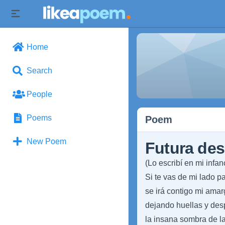
Home
Search
People
Poems
Poem
New Poem
Futura de
(Lo escribí en mi infa
Si te vas de mi lado p
se irá contigo mi amar
dejando huellas y des
la insana sombra de l