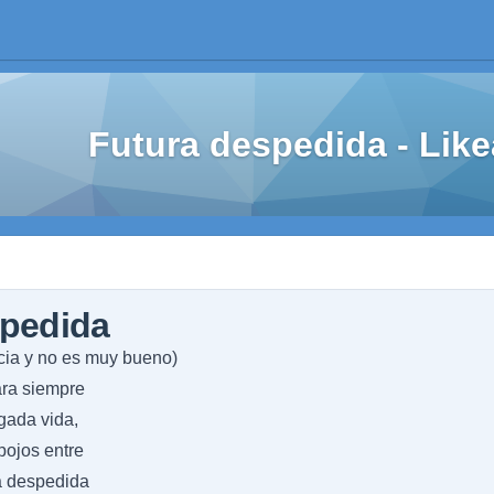
Futura despedida - Li
spedida
ncia y no es muy bueno)
ara siempre
gada vida,
pojos entre
a despedida