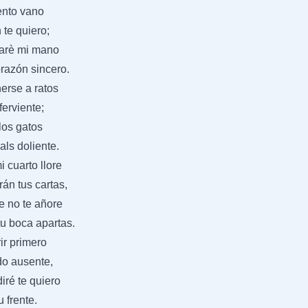
ento vano
 te quiero;
zarè mi mano
orazón sincero.
erse a ratos
ferviente;
 los gatos
als doliente.
 cuarto llore
án tus cartas,
e no te añore
u boca apartas.
ir primero
do ausente,
iré te quiero
 frente.