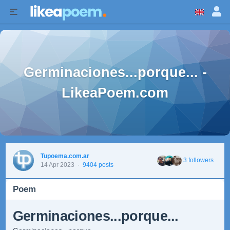
Germinaciones...porque... -
LikeaPoem.com
Tupoema.com.ar
3 followers
14 Apr 2023
·
9404 posts
Poem
Germinaciones...porque...