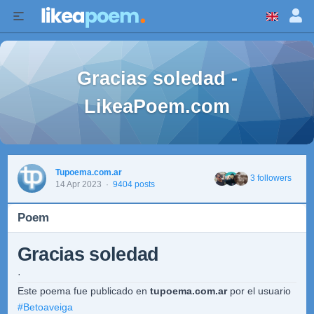
Gracias soledad -
LikeaPoem.com
Tupoema.com.ar
3 followers
14 Apr 2023
·
9404 posts
Poem
Gracias soledad
·
Este poema fue publicado en
tupoema.com.ar
por el usuario
#
Betoaveiga