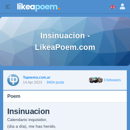
Insinuacion -
LikeaPoem.com
Tupoema.com.ar
3 followers
14 Apr 2023
·
9404 posts
Poem
Insinuacion
Calendario inquisidor,
(día a día), me has herido,