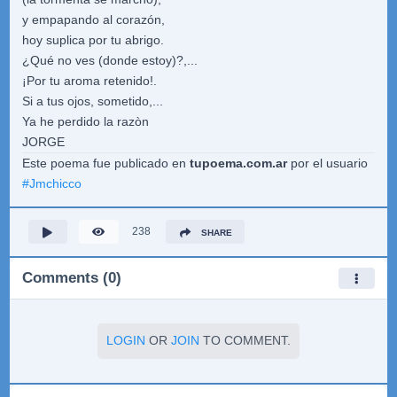
y empapando al corazón,
hoy suplica por tu abrigo.
¿Qué no ves (donde estoy)?,...
¡Por tu aroma retenido!.
Si a tus ojos, sometido,...
Ya he perdido la razòn
JORGE
Este poema fue publicado en
tupoema.com.ar
por el usuario
#
Jmchicco
238
SHARE
Comments (0)
LOGIN
OR
JOIN
TO COMMENT.