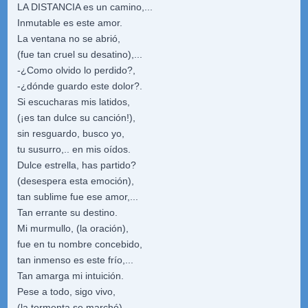
LA DISTANCIA es un camino,...
Inmutable es este amor.
La ventana no se abrió,
(fue tan cruel su desatino),...
-¿Como olvido lo perdido?,
-¿dónde guardo este dolor?.
Si escucharas mis latidos,
(¡es tan dulce su canción!),
sin resguardo, busco yo,
tu susurro,.. en mis oídos.
Dulce estrella, has partido?
(desespera esta emoción),
tan sublime fue ese amor,...
Tan errante su destino.
Mi murmullo, (la oración),
fue en tu nombre concebido,
tan inmenso es este frío,...
Tan amarga mi intuición.
Pese a todo, sigo vivo,
(la tormenta se marchó),