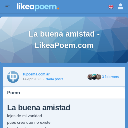
La buena amistad -
LikeaPoem.com
Tupoema.com.ar
3 followers
14 Apr 2023
·
9404 posts
Poem
La buena amistad
lejos de mi vanidad
pues creo que no existe