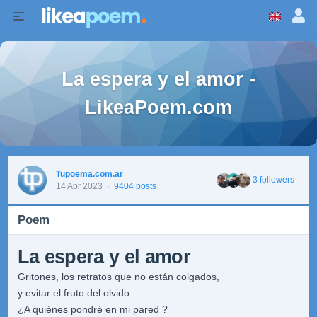
La espera y el amor -
LikeaPoem.com
Tupoema.com.ar
3 followers
14 Apr 2023
·
9404 posts
Poem
La espera y el amor
Gritones, los retratos que no están colgados,
y evitar el fruto del olvido.
¿A quiénes pondré en mi pared ?