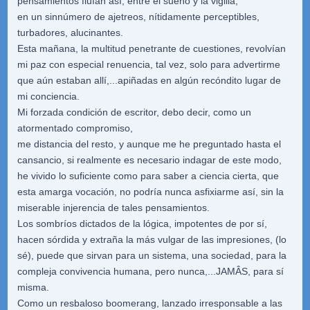
pensamientos fluían así, entre el sueño y la vigilia,
en un sinnúmero de ajetreos, nítidamente perceptibles,
turbadores, alucinantes.
Esta mañana, la multitud penetrante de cuestiones, revolvían
mi paz con especial renuencia, tal vez, solo para advertirme
que aún estaban allí,...apiñadas en algún recóndito lugar de
mi conciencia.
Mi forzada condición de escritor, debo decir, como un
atormentado compromiso,
me distancia del resto, y aunque me he preguntado hasta el
cansancio, si realmente es necesario indagar de este modo,
he vivido lo suficiente como para saber a ciencia cierta, que
esta amarga vocación, no podría nunca asfixiarme así, sin la
miserable injerencia de tales pensamientos.
Los sombríos dictados de la lógica, impotentes de por sí,
hacen sórdida y extraña la más vulgar de las impresiones, (lo
sé), puede que sirvan para un sistema, una sociedad, para la
compleja convivencia humana, pero nunca,...JAMÂS, para sí
misma.
Como un resbaloso boomerang, lanzado irresponsable a las