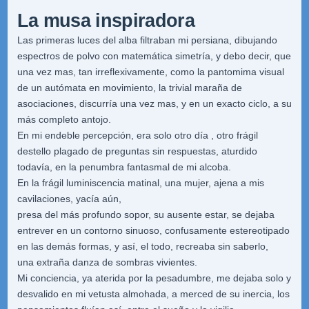
La musa inspiradora
Las primeras luces del alba filtraban mi persiana, dibujando
espectros de polvo con matemática simetría, y debo decir, que
una vez mas, tan irreflexivamente, como la pantomima visual
de un autómata en movimiento, la trivial maraña de
asociaciones, discurría una vez mas, y en un exacto ciclo, a su
más completo antojo.
En mi endeble percepción, era solo otro día , otro frágil
destello plagado de preguntas sin respuestas, aturdido
todavía, en la penumbra fantasmal de mi alcoba.
En la frágil luminiscencia matinal, una mujer, ajena a mis
cavilaciones, yacía aún,
presa del más profundo sopor, su ausente estar, se dejaba
entrever en un contorno sinuoso, confusamente estereotipado
en las demás formas, y así, el todo, recreaba sin saberlo,
una extraña danza de sombras vivientes.
Mi conciencia, ya aterida por la pesadumbre, me dejaba solo y
desvalido en mi vetusta almohada, a merced de su inercia, los