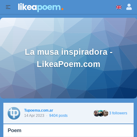
La musa inspiradora -
LikeaPoem.com
Tupoema.com.ar
3 followers
14 Apr 2023
·
9404 posts
Poem