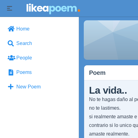
Home
Search
People
Poem
Poems
New Poem
La vida..
No te hagas daño al p
no te lastimes.
si realmente amaste e 
contrario si lo unico 
amaste realmente.