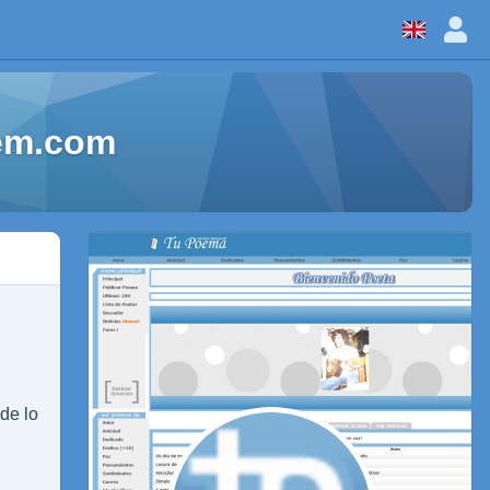
oem.com
 de lo