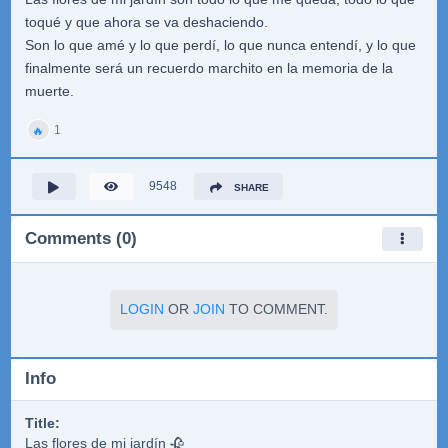
toqué y que ahora se va deshaciendo.
Son lo que amé y lo que perdí,
lo que nunca entendí, y lo que
finalmente será un recuerdo marchito en la memoria de la
muerte.
1
🔥
9548
SHARE
Comments (0)
LOGIN
OR
JOIN
TO COMMENT.
Info
Title:
Las flores de mi jardín 🥀