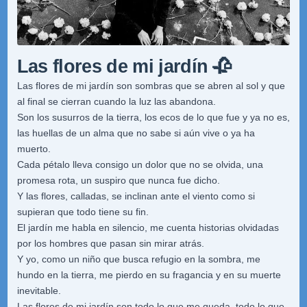
Las flores de mi jardín 🥀
Las flores de mi jardín
son sombras que se abren al sol y que
al final se cierran cuando la luz las abandona.
Son los susurros de la tierra, l
os ecos de lo que fue y ya no es,
las huellas de un alma que no sabe si aún vive o ya ha
muerto.
Cada pétalo lleva consigo
un dolor que no se olvida, una
promesa rota, un suspiro que nunca fue dicho.
Y las flores, calladas,
se inclinan ante el viento como si
supieran que todo tiene su fin.
El jardín me habla en silencio,
me cuenta historias olvidadas
por los hombres que pasan sin mirar atrás.
Y yo, como un niño
que busca refugio en la sombra, me
hundo en la tierra, me pierdo en su fragancia y en su muerte
inevitable.
Las flores de mi jardín
son todo lo que me queda, todo lo que