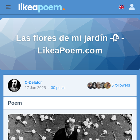
Las flores de mi jardín 🥀 -
LikeaPoem.com
C-Delator
5 followers
17 Jan 2025
·
30 posts
Poem