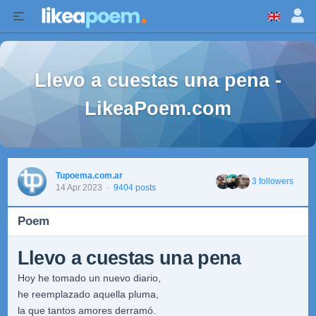
Llevo a cuestas una pena -
LikeaPoem.com
Tupoema.com.ar
3 followers
14 Apr 2023
·
9404 posts
Poem
Llevo a cuestas una pena
Hoy he tomado un nuevo diario,
he reemplazado aquella pluma,
la que tantos amores derramó.