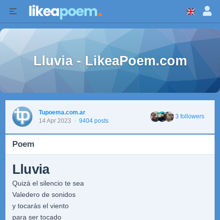
Lluvia - LikeaPoem.com
Tupoema.com.ar
3 followers
14 Apr 2023
·
9404 posts
Poem
Lluvia
Quizá el silencio te sea
Valedero de sonidos
y tocarás el viento
para ser tocado