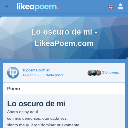
Lo oscuro de mi -
LikeaPoem.com
Tupoema.com.ar
3 followers
14 Apr 2023
·
9404 posts
Poem
Lo oscuro de mi
Ahora estoy aquí
con mis demonios, que cada vez,
siento me quieren dominar nuevamente,