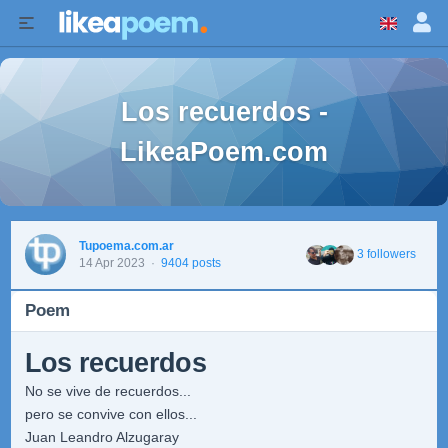
Los recuerdos -
LikeaPoem.com
Tupoema.com.ar
3 followers
14 Apr 2023
·
9404 posts
Poem
Los recuerdos
No se vive de recuerdos...
pero se convive con ellos...
Juan Leandro Alzugaray