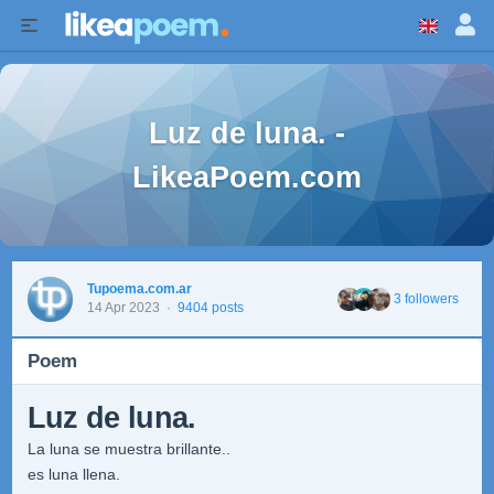
Luz de luna. -
LikeaPoem.com
Tupoema.com.ar
3 followers
14 Apr 2023
·
9404 posts
Poem
Luz de luna.
La luna se muestra brillante..
es luna llena.