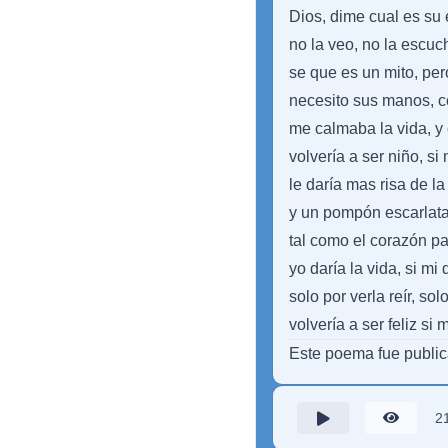
Dios, dime cual es su e
no la veo, no la escu
se que es un mito, per
necesito sus manos, 
me calmaba la vida, y
volvería a ser niño, si
le daría mas risa de la
y un pompón escarlata
tal como el corazón par
yo daría la vida, si mi
solo por verla reír, sol
volvería a ser feliz si 
Este poema fue publi
2