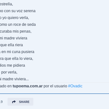
strella,
cho con su voz serena
o yo quiero verla,
como un roce de seda
 curaba mis penas,
 mi madre viviera
 que ella riera
 en mi cuna pusiera
a que ella lo viera,
 dios me pidiera
o por verla,
mi madre viviera...
cado en
tupoema.com.ar
por el usuario
#
Ovadic
19
SHARE