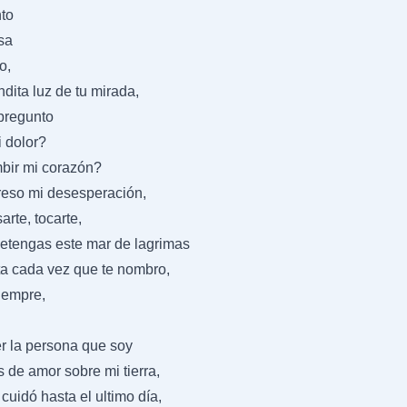
nto
isa
o,
endita luz de tu mirada,
pregunto
i dolor?
mbir mi corazón?
reso mi desesperación,
rte, tocarte,
detengas este mar de lagrimas
a cada vez que te nombro,
iempre,
r la persona que soy
s de amor sobre mi tierra,
cuidó hasta el ultimo día,