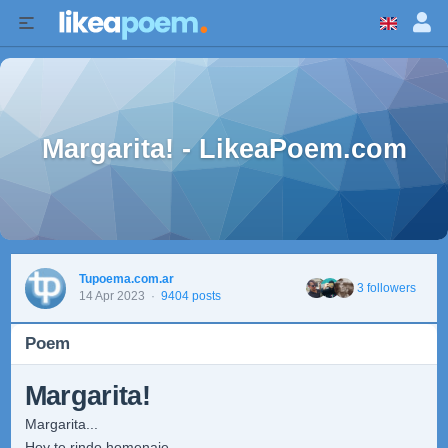
Margarita! - LikeaPoem.com
Tupoema.com.ar
3 followers
14 Apr 2023
·
9404 posts
Poem
Margarita!
Margarita...
Hoy te rindo homenaje,