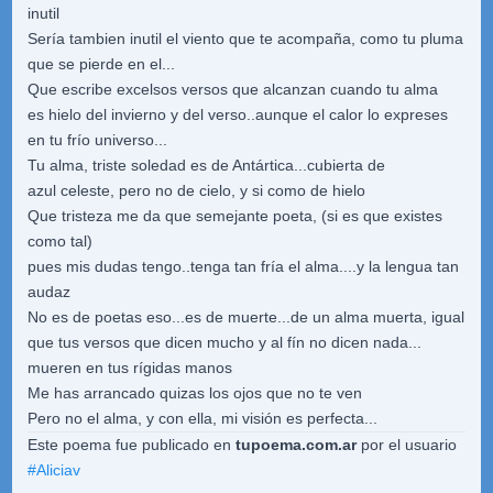
inutil
Sería tambien inutil el viento que te acompaña, como tu pluma
que se pierde en el...
Que escribe excelsos versos que alcanzan cuando tu alma
es hielo del invierno y del verso..aunque el calor lo expreses
en tu frío universo...
Tu alma, triste soledad es de Antártica...cubierta de
azul celeste, pero no de cielo, y si como de hielo
Que tristeza me da que semejante poeta, (si es que existes
como tal)
pues mis dudas tengo..tenga tan fría el alma....y la lengua tan
audaz
No es de poetas eso...es de muerte...de un alma muerta, igual
que tus versos que dicen mucho y al fín no dicen nada...
mueren en tus rígidas manos
Me has arrancado quizas los ojos que no te ven
Pero no el alma, y con ella, mi visión es perfecta...
Este poema fue publicado en
tupoema.com.ar
por el usuario
#
Aliciav