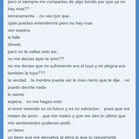
pero si siempre me compartes de algo bonito por que ya no
hay mas??
sinceramente... no veo por que...
ojala puedas entenderme pero no hay mas
ven espera
si falle
dimelo
pero no te vallas solo asi...
no me decias ayer te amo??
no me decias que mi sufrimiento era el tuyo y mi alegria era
tambien la tuya???
la verdad... la mentira pueda ser lo mas cierto que te dije... no
puedo decirte nada
lo siento
espera... no me hagas esto
si morir viviendo es mi futuro y es mi salvacion... pues que me
maten de amor... que me maten y que me den lo ultimo que
mis sentimientos pudieran pedir...
un beso
un beso que me devuelva al alma lo que tu repugnante