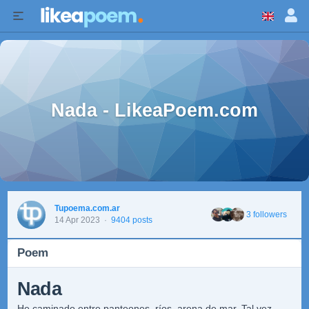
Nada - LikeaPoem.com
Tupoema.com.ar
3 followers
14 Apr 2023
·
9404 posts
Poem
Nada
He caminado entre panteones, ríos, arena de mar. Tal vez