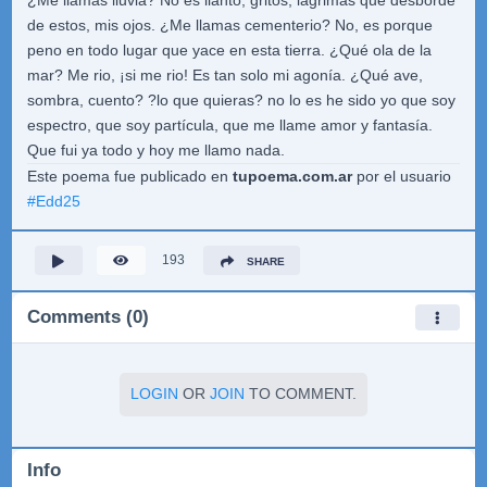
¿Me llamas lluvia? No es llanto, gritos, lagrimas que desborde
de estos, mis ojos. ¿Me llamas cementerio? No, es porque
peno en todo lugar que yace en esta tierra. ¿Qué ola de la
mar? Me rio, ¡si me rio! Es tan solo mi agonía. ¿Qué ave,
sombra, cuento? ?lo que quieras? no lo es he sido yo que soy
espectro, que soy partícula, que me llame amor y fantasía.
Que fui ya todo y hoy me llamo nada.
Este poema fue publicado en
tupoema.com.ar
por el usuario
#
Edd25
193
SHARE
Comments (0)
LOGIN
OR
JOIN
TO COMMENT.
Info