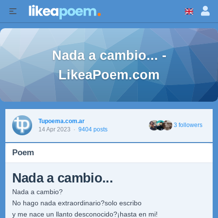
Nada a cambio... -
LikeaPoem.com
Tupoema.com.ar
3 followers
14 Apr 2023
·
9404 posts
Poem
Nada a cambio...
Nada a cambio?
No hago nada extraordinario?solo escribo
y me nace un llanto desconocido?¡hasta en mi!