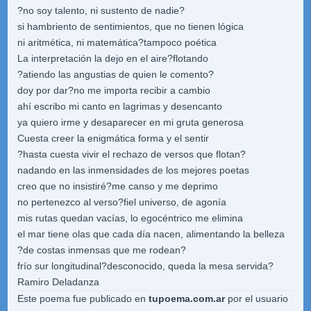
?no soy talento, ni sustento de nadie?
si hambriento de sentimientos, que no tienen lógica
ni aritmética, ni matemática?tampoco poética
La interpretación la dejo en el aire?flotando
?atiendo las angustias de quien le comento?
doy por dar?no me importa recibir a cambio
ahí escribo mi canto en lagrimas y desencanto
ya quiero irme y desaparecer en mi gruta generosa
Cuesta creer la enigmática forma y el sentir
?hasta cuesta vivir el rechazo de versos que flotan?
nadando en las inmensidades de los mejores poetas
creo que no insistiré?me canso y me deprimo
no pertenezco al verso?fiel universo, de agonía
mis rutas quedan vacías, lo egocéntrico me elimina
el mar tiene olas que cada día nacen, alimentando la belleza
?de costas inmensas que me rodean?
frío sur longitudinal?desconocido, queda la mesa servida?
Ramiro Deladanza
Este poema fue publicado en
tupoema.com.ar
por el usuario