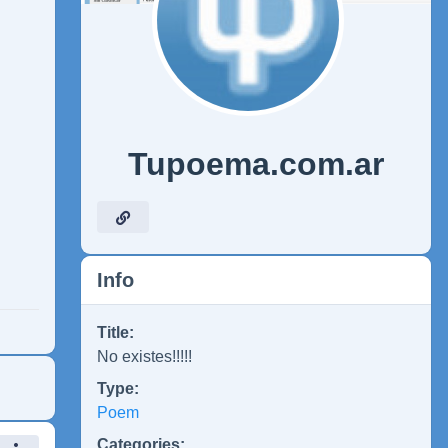
Tupoema.com.ar
Info
Title:
No existes!!!!!
Type:
Poem
Categories: