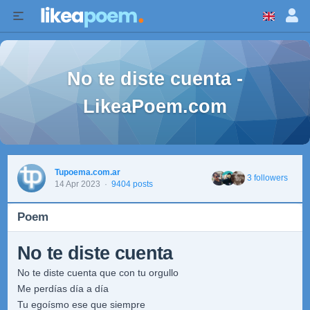
No te diste cuenta -
LikeaPoem.com
Tupoema.com.ar
3 followers
14 Apr 2023
·
9404 posts
Poem
No te diste cuenta
No te diste cuenta que con tu orgullo
Me perdías día a día
Tu egoísmo ese que siempre