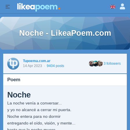
Noche - LikeaPoem.com
Tupoema.com.ar
3 followers
14 Apr 2023
·
9404 posts
Poem
Noche
La noche venía a conversar...
y yo no alcancé a cerrar mi puerta.
Noche entera para no dormir
entregando el oído, visión, y mente...
hasta que la noche muere