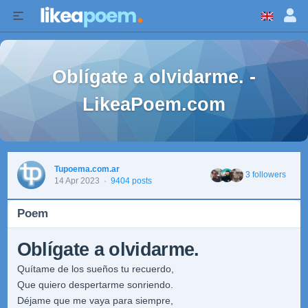
Oblígate a olvidarme. -
LikeaPoem.com
Tupoema.com.ar
3 followers
14 Apr 2023
·
9404 posts
Poem
Oblígate a olvidarme.
Quítame de los sueños tu recuerdo,
Que quiero despertarme sonriendo.
Déjame que me vaya para siempre,