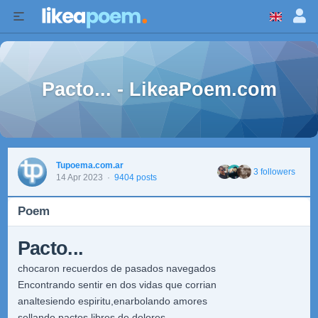
Pacto... - LikeaPoem.com
Tupoema.com.ar
3 followers
14 Apr 2023
·
9404 posts
Poem
Pacto...
chocaron recuerdos de pasados navegados
Encontrando sentir en dos vidas que corrian
analtesiendo espiritu,enarbolando amores
sellando pactos libres de dolores...