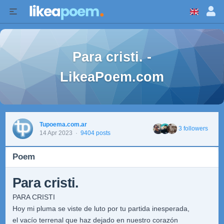
Para cristi. -
LikeaPoem.com
Tupoema.com.ar
3 followers
14 Apr 2023
·
9404 posts
Poem
Para cristi.
PARA CRISTI
Hoy mi pluma se viste de luto por tu partida inesperada,
el vacío terrenal que haz dejado en nuestro corazón