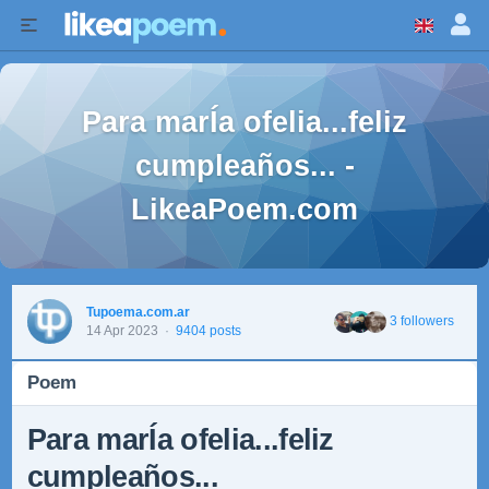
Para marÍa ofelia...feliz
cumpleaños... -
LikeaPoem.com
Tupoema.com.ar
3 followers
14 Apr 2023
·
9404 posts
Poem
Para marÍa ofelia...feliz
cumpleaños...