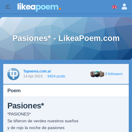
Pasiones* - LikeaPoem.com
Tupoema.com.ar
3 followers
14 Apr 2023
·
9404 posts
Poem
Pasiones*
*PASIONES*
Se tiñeron de verdes nuestros sueños
y de rojo la noche de pasiones