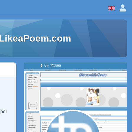
- LikeaPoem.com
 por