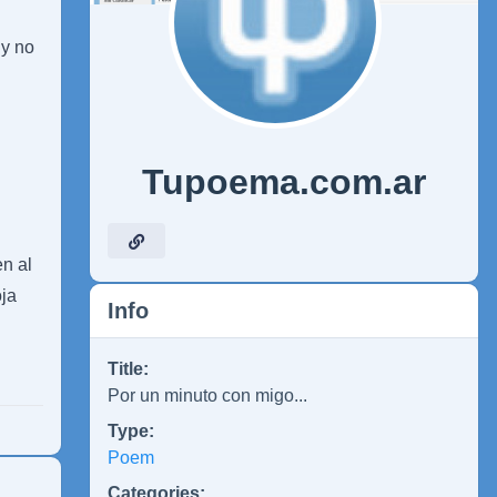
 y no
Tupoema.com.ar
n al
oja
Info
Title:
Por un minuto con migo...
Type:
Poem
Categories: