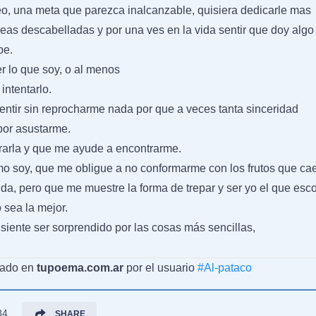
eo, una meta que parezca inalcanzable, quisiera dedicarle mas
eas descabelladas y por una ves en la vida sentir que doy algo
be.
r lo que soy, o al menos
intentarlo.
entir sin reprocharme nada por que a veces tanta sinceridad
por asustarme.
rarla y que me ayude a encontrarme.
 soy, que me obligue a no conformarme con los frutos que cae
vida, pero que me muestre la forma de trepar y ser yo el que esc
 sea la mejor.
siente ser sorprendido por las cosas más sencillas,
cado en
tupoema.com.ar
por el usuario
#
Al-pataco
84
SHARE