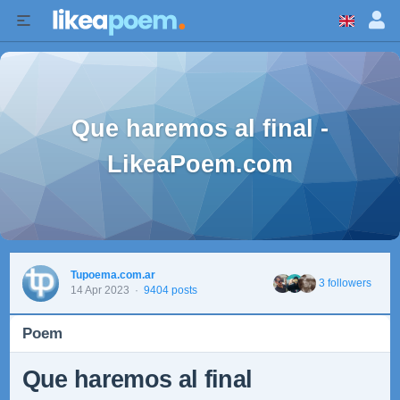
Que haremos al final -
LikeaPoem.com
Tupoema.com.ar
3 followers
14 Apr 2023
·
9404 posts
Poem
Que haremos al final