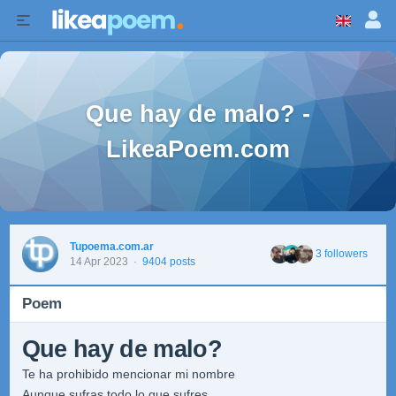
Que hay de malo? -
LikeaPoem.com
Tupoema.com.ar
3 followers
14 Apr 2023
·
9404 posts
Poem
Que hay de malo?
Te ha prohibido mencionar mi nombre
Aunque sufras todo lo que sufres