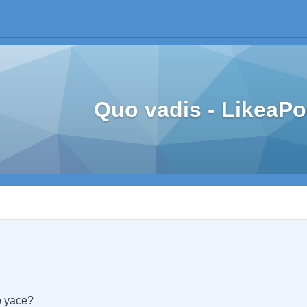
Quo vadis - LikeaP
o yace?