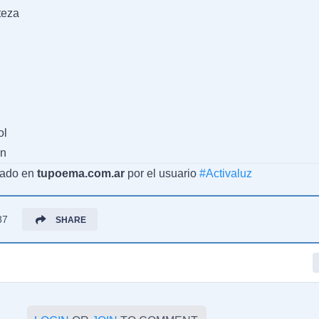
teza
ol
ón
cado en
tupoema.com.ar
por el usuario
#
Activaluz
87
SHARE