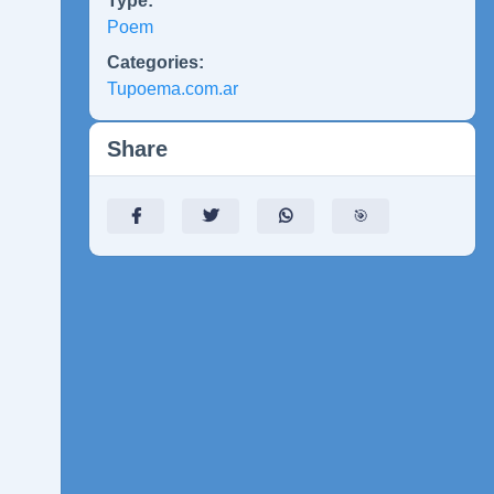
Type:
Poem
Categories:
Tupoema.com.ar
Share
🎯