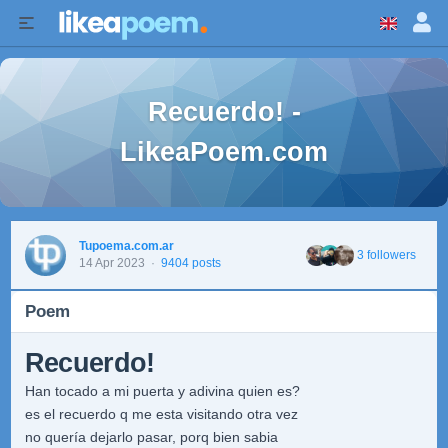
Recuerdo! -
LikeaPoem.com
Tupoema.com.ar
3 followers
14 Apr 2023
·
9404 posts
Poem
Recuerdo!
Han tocado a mi puerta y adivina quien es?
es el recuerdo q me esta visitando otra vez
no quería dejarlo pasar, porq bien sabia