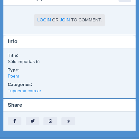
LOGIN
OR
JOIN
TO COMMENT.
Info
Title:
Sólo importas tú
Type:
Poem
Categories:
Tupoema.com.ar
Share
🎯