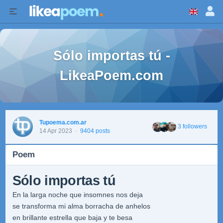
Sólo importas tú -
LikeaPoem.com
Tupoema.com.ar
3 followers
14 Apr 2023
·
9404 posts
Poem
Sólo importas tú
En la larga noche que insomnes nos deja
se transforma mi alma borracha de anhelos
en brillante estrella que baja y te besa