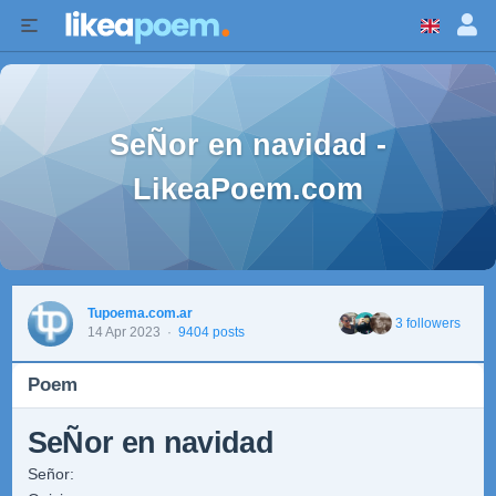
SeÑor en navidad -
LikeaPoem.com
Tupoema.com.ar
3 followers
14 Apr 2023
·
9404 posts
Poem
SeÑor en navidad
Señor: