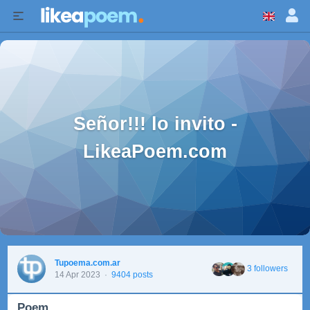
Señor!!! lo invito -
LikeaPoem.com
Tupoema.com.ar
3 followers
14 Apr 2023
·
9404 posts
Poem