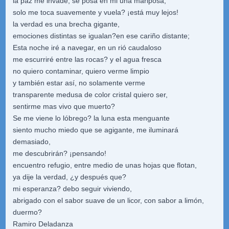
la paz me invade, se posa en mi una mariposa,
solo me toca suavemente y vuela? ¡está muy lejos!
la verdad es una brecha gigante,
emociones distintas se igualan?en ese cariño distante;
Esta noche iré a navegar, en un rió caudaloso
me escurriré entre las rocas? y el agua fresca
no quiero contaminar, quiero verme limpio
y también estar así, no solamente verme
transparente medusa de color cristal quiero ser,
sentirme mas vivo que muerto?
Se me viene lo lóbrego? la luna esta menguante
siento mucho miedo que se agigante, me iluminará
demasiado,
me descubrirán? ¡pensando!
encuentro refugio, entre medio de unas hojas que flotan,
ya dije la verdad, ¿y después que?
mi esperanza? debo seguir viviendo,
abrigado con el sabor suave de un licor, con sabor a limón,
duermo?
Ramiro Deladanza