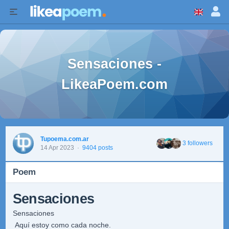
Sensaciones -
LikeaPoem.com
Tupoema.com.ar
3 followers
14 Apr 2023
·
9404 posts
Poem
Sensaciones
Sensaciones
Aquí estoy como cada noche.