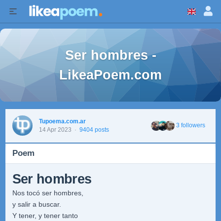
Ser hombres -
LikeaPoem.com
Tupoema.com.ar
3 followers
14 Apr 2023
·
9404 posts
Poem
Ser hombres
Nos tocó ser hombres,
y salir a buscar.
Y tener, y tener tanto