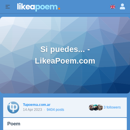
Si puedes... -
LikeaPoem.com
Tupoema.com.ar
3 followers
14 Apr 2023
·
9404 posts
Poem