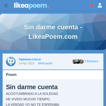
Sin darme cuenta -
LikeaPoem.com
Tupoema.com.ar
3 followers
14 Apr 2023
·
9404 posts
Poem
Sin darme cuenta
ACOSTUMBRADO A LA SOLEDAD
HE VIVIDO MUCHO TIEMPO,
LA VERDAD YO NO TE ESPERABA