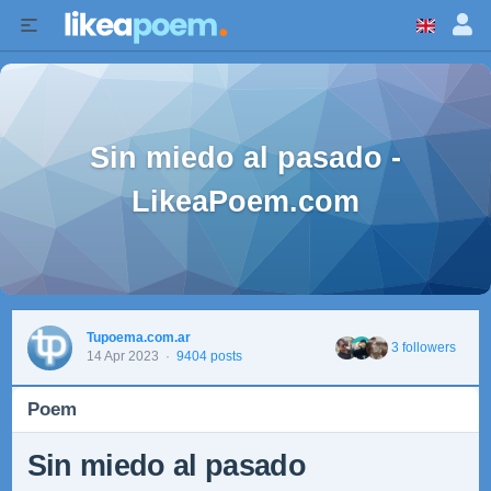
Sin miedo al pasado -
LikeaPoem.com
Tupoema.com.ar
3 followers
14 Apr 2023
·
9404 posts
Poem
Sin miedo al pasado