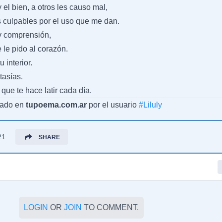
el bien, a otros les causo mal,
s culpables por el uso que me dan.
 y comprensión,
 le pido al corazón.
 interior.
tasías.
que te hace latir cada día.
cado en
tupoema.com.ar
por el usuario
#
Liluly
21
SHARE
LOGIN
OR
JOIN
TO COMMENT.