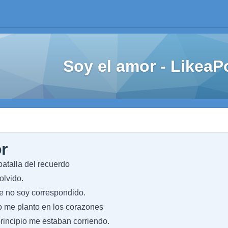
Soy el amor - Likea
r
atalla del recuerdo
olvido.
ue no soy correspondido.
o me planto en los corazones
rincipio me estaban corriendo.