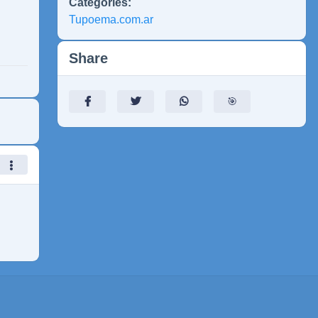
Categories:
Tupoema.com.ar
Share
🎯