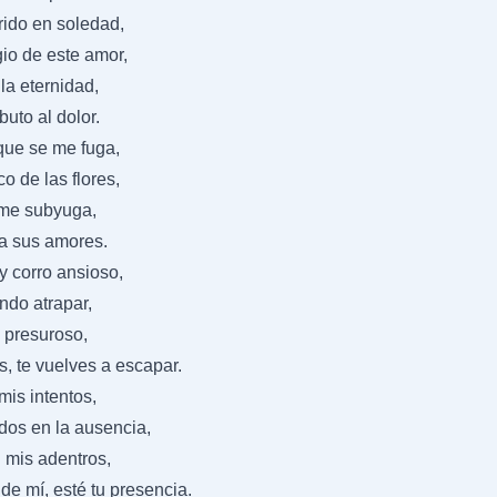
rido en soledad,
io de este amor,
 la eternidad,
buto al dolor.
que se me fuga,
o de las flores,
 me subyuga,
a sus amores.
 y corro ansioso,
endo atrapar,
i presuroso,
s, te vuelves a escapar.
mis intentos,
dos en la ausencia,
 mis adentros,
e mí, esté tu presencia.