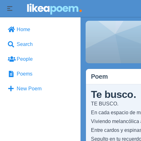
Home
Search
People
Poems
Poem
New Poem
Te busco.
TE BUSCO.
En cada espacio de mi 
Viviendo melancólica
Entre cardos y espinas
Sepulto en tu recuerd