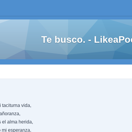
Te busco. - LikeaP
taciturna vida,
 añoranza,
 el alma herida,
o mi esperanza.