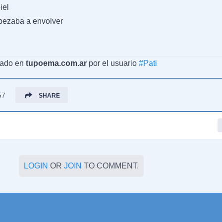
iel
pezaba a envolver
cado en
tupoema.com.ar
por el usuario
#
Pati
57
SHARE
LOGIN
OR
JOIN
TO COMMENT.