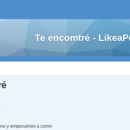
Te encomtré - Likea
ré
e
no y empezamos a correr