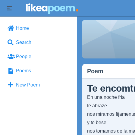
Home
Search
People
Poem
Poems
New Poem
Te encomt
En una noche fría
te abraze
nos miramos fijament
y te bese
nos tomamos de la ma