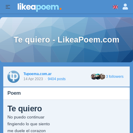
Te quiero - LikeaPoem.com
Tupoema.com.ar
3 followers
14 Apr 2023
·
9404 posts
Poem
Te quiero
No puedo continuar
fingiendo lo que siento
me duele el corazon