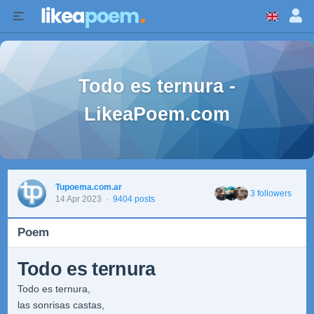
Todo es ternura -
LikeaPoem.com
Tupoema.com.ar
3 followers
14 Apr 2023
·
9404 posts
Poem
Todo es ternura
Todo es ternura,
las sonrisas castas,