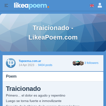
Traicionado -
LikeaPoem.com
Tupoema.com.ar
3 followers
14 Apr 2023
·
9404 posts
Poem
Traicionado
Primero... el dolor es agudo y repentino
Luego se torna fuerte e inmovilizante