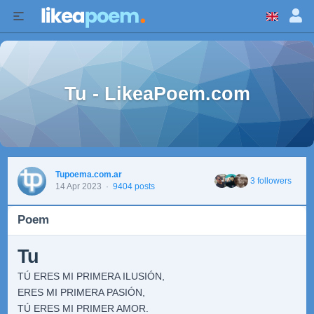
Tu - LikeaPoem.com
Tupoema.com.ar
3 followers
14 Apr 2023
·
9404 posts
Poem
Tu
TÚ ERES MI PRIMERA ILUSIÓN,
ERES MI PRIMERA PASIÓN,
TÚ ERES MI PRIMER AMOR.