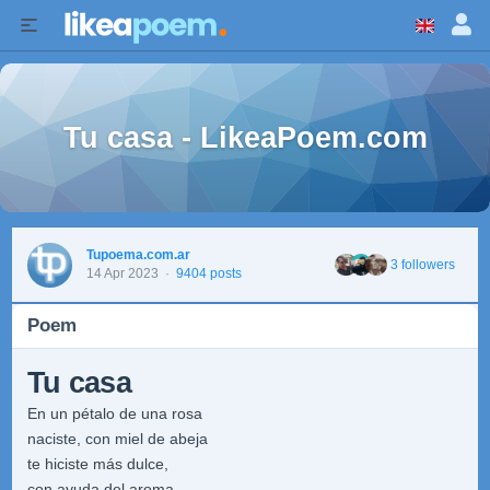
Tu casa - LikeaPoem.com
Tupoema.com.ar
3 followers
14 Apr 2023
·
9404 posts
Poem
Tu casa
En un pétalo de una rosa
naciste, con miel de abeja
te hiciste más dulce,
con ayuda del aroma